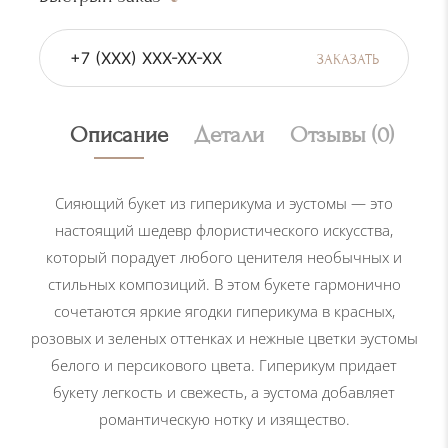
е
с
т
ЗАКАЗАТЬ
в
о
Описание
Детали
Отзывы (0)
т
о
в
Сияющий букет из гиперикума и эустомы
— это
а
настоящий шедевр флористического искусства,
р
который порадует любого ценителя необычных и
а
стильных композиций. В этом букете гармонично
С
сочетаются яркие ягодки гиперикума в красных,
и
розовых и зеленых оттенках и нежные цветки эустомы
я
белого и персикового цвета. Гиперикум придает
ю
букету легкость и свежесть, а эустома добавляет
щ
романтическую нотку и изящество.
и