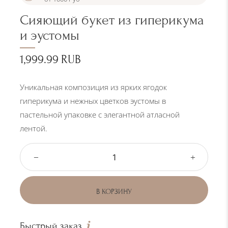
Сияющий букет из гиперикума
и эустомы
1,999.99
RUB
Уникальная композиция из ярких ягодок
гиперикума и нежных цветков эустомы в
пастельной упаковке с элегантной атласной
лентой.
К
о
л
В КОРЗИНУ
и
ч
Быстрый заказ