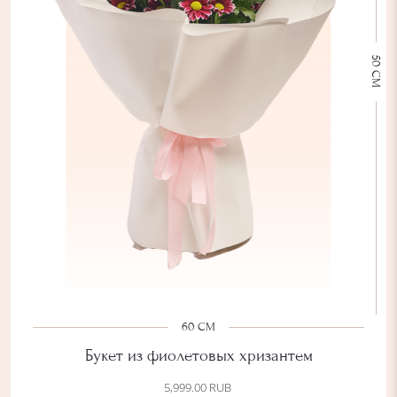
м
а
и
50 СМ
э
у
с
т
о
м
ы
60 СМ
Букет из фиолетовых хризантем
5,999.00
RUB