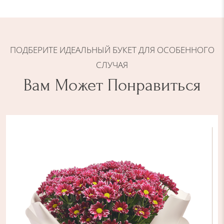
й
б
у
ПОДБЕРИТЕ ИДЕАЛЬНЫЙ БУКЕТ ДЛЯ ОСОБЕННОГО
к
е
СЛУЧАЯ
т
Вам Может Понравиться
и
з
г
и
п
е
р
и
к
у