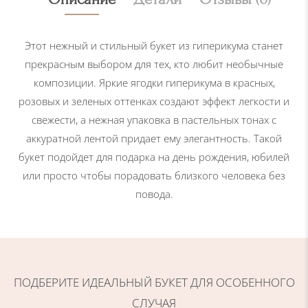
т
о
в
Этот нежный и стильный букет из гиперикума станет
а
прекрасным выбором для тех, кто любит необычные
р
композиции. Яркие ягодки гиперикума в красных,
а
розовых и зеленых оттенках создают эффект легкости и
Н
свежести, а нежная упаковка в пастельных тонах с
е
аккуратной лентой придает ему элегантность. Такой
ж
букет подойдет для подарка на день рождения, юбилей
н
или просто чтобы порадовать близкого человека без
ы
повода.
й
б
у
к
ПОДБЕРИТЕ ИДЕАЛЬНЫЙ БУКЕТ ДЛЯ ОСОБЕННОГО
е
т
СЛУЧАЯ