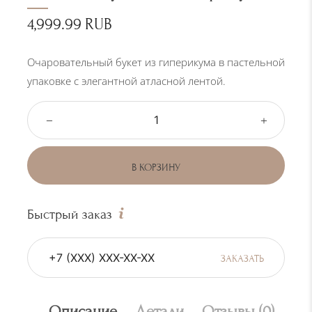
4,999.99
RUB
Очаровательный букет из гиперикума в пастельной
упаковке с элегантной атласной лентой.
К
о
л
В КОРЗИНУ
и
ч
Быстрый заказ
е
с
т
ЗАКАЗАТЬ
в
о
Описание
Детали
Отзывы (0)