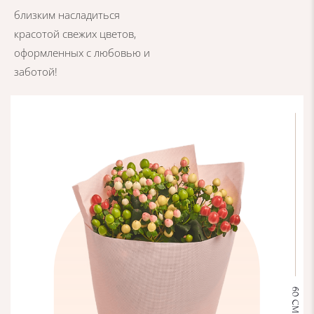
близким насладиться
красотой свежих цветов,
оформленных с любовью и
заботой!
60 СМ
М